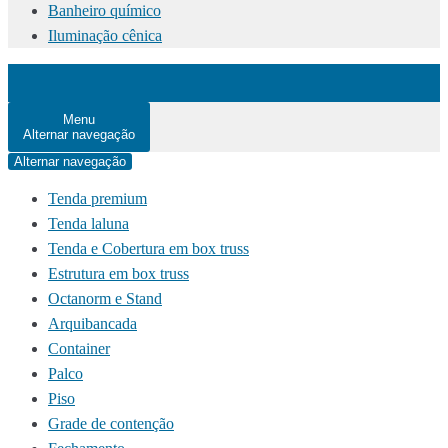
Banheiro químico
Iluminação cênica
Menu
Alternar navegação
Alternar navegação
Tenda premium
Tenda laluna
Tenda e Cobertura em box truss
Estrutura em box truss
Octanorm e Stand
Arquibancada
Container
Palco
Piso
Grade de contenção