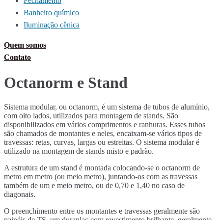
Fechamento
Banheiro químico
Iluminação cênica
Quem somos
Contato
Octanorm e Stand
Sistema modular, ou octanorm, é um sistema de tubos de alumínio,
com oito lados, utilizados para montagem de stands. São
disponibilizados em vários comprimentos e ranhuras. Esses tubos
são chamados de montantes e neles, encaixam-se vários tipos de
travessas: retas, curvas, largas ou estreitas. O sistema modular é
utilizado na montagem de stands misto e padrão.
A estrutura de um stand é montada colocando-se o octanorm de
metro em metro (ou meio metro), juntando-os com as travessas
também de um e meio metro, ou de 0,70 e 1,40 no caso de
diagonais.
O preenchimento entre os montantes e travessas geralmente são
painéis de TS, um duraplac com revestimento brilhante, geralmente